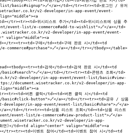
thead><tbody><tr><td>회원가입</td><td>회원가입 완료 시</td>
t-list/basic#signup">🔗</a></td></tr><tr><td>로그인 / 유저 
racker.co.kr/v2-developer/in-app-event/event-
gn="middle"><a 
</a></td></tr><tr><td>위시리스트 추가</td><td>위시리스트에 상품 추
nt/event-list/e-commerce#add-to-wishlist">🔗</a></td>
isetracker.co.kr/v2-developer/in-app-event/event-
 valign="middle"><a 
</td></tr><tr><td>구매</td><td>구매 완료 시</td><td 
/e-commerce#purchase">🔗</a></td></tr></tbody></table>

ead><tbody><tr><td>검색</td><td>검색 완료 시</td><td 
st/basic#search">🔗</a></td></tr><tr><td>콘텐츠 조회</td>
kr/v2-developer/in-app-event/event-list/basic#view-
ps://document.wisetracker.co.kr/v2-developer/in-app-
ign="middle"><a 
d></tr><tr><td>버튼 클릭</td><td>버튼 클릭 시</td><td 
t/basic#click-button">🔗</a></td></tr><tr><td>공유 / 상품 
eveloper/in-app-event/event-list/basic#share">🔗</a> 
t">🔗</a></td></tr><tr><td>상품 리스트 조회</td><td>상품 리스트 
vent/event-list/e-commerce#view-product-list">🔗</a>
ent.wisetracker.co.kr/v2-developer/in-app-
</td><td align="center" valign="middle"><a 
</td></tr><tr><td>이벤트 참여</td><td>이벤트 참여 시</td><td 