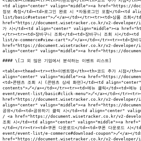
<table><thead><tr><th>이벤트명</th><th>코드 추가 시점</th><
<td align="center" valign="middle"><a href="https://do
정보 측정</td><td>로그인 완료 시 *자동로그인 포함</td><td align="cen
list/basic#setuser">🔗</a></td></tr><tr><td>상품 조회</
href="https://document.wisetracker.co.kr/v2-develop
가 시</td><td align="center" valign="middle"><a href="ht
</tr><tr><td>장바구니 조회</td><td>장바구니 조회 시</td><td align
list/e-commerce#view-cart">🔗</a></td></tr><tr><td>
href="https://document.wisetracker.co.kr/v2-developer
align="center" valign="middle"><a href="https://documen
#### \[그 외 많은 기업에서 분석하는 이벤트 리스트]

<table><thead><tr><th>이벤트명</th><th>코드 추가 시점</th><t
align="center" valign="middle"><a href="https://docume
<td>콘텐츠 조회 시 (콘텐츠 상세 화면)</td><td align="center" vali
contents">🔗</a></td></tr><tr><td>메뉴 클릭</td><td>메뉴 클릭
event/event-list/basic#click-menu">🔗</a></td></tr><t
href="https://document.wisetracker.co.kr/v2-developer
align="center" valign="middle"><a href="https://docume
공유</td><td>공유하기 클릭 시</td><td align="center" valign="m
/ <a href="https://document.wisetracker.co.kr/v2-dev
조회 시</td><td align="center" valign="middle"><a href="h
</td></tr><tr><td>쿠폰 다운로드</td><td>쿠폰 다운로드 시</td><td 
event/event-list/e-commerce#download-coupon">🔗</a>
href="https://document.wisetracker.co.kr/v2-developer