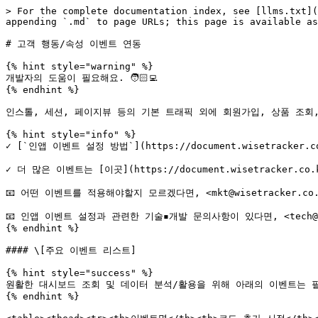
> For the complete documentation index, see [llms.txt](
appending `.md` to page URLs; this page is available as
# 고객 행동/속성 이벤트 연동

{% hint style="warning" %}

개발자의 도움이 필요해요. 🧑🏻‍💻

{% endhint %}

인스톨, 세션, 페이지뷰 등의 기본 트래픽 외에 회원가입, 상품 조회,
{% hint style="info" %}

✓ [`인앱 이벤트 설정 방법`](https://document.wisetracker.co.k
✓ 더 많은 이벤트는 [이곳](https://document.wisetracker.co.k
📧 어떤 이벤트를 적용해야할지 모르겠다면, <mkt@wisetracker.co
📧 인앱 이벤트 설정과 관련한 기술▪개발 문의사항이 있다면, <tech@wis
{% endhint %}

#### \[주요 이벤트 리스트]

{% hint style="success" %}

원활한 대시보드 조회 및 데이터 분석/활용을 위해 아래의 이벤트는 
{% endhint %}
