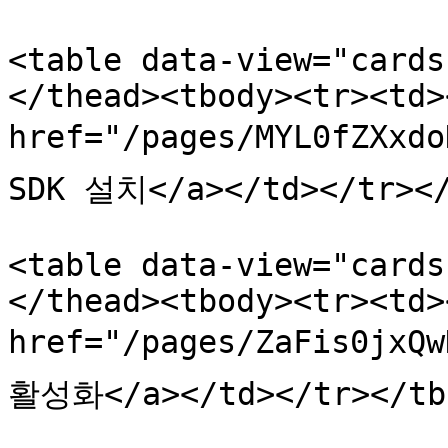
<table data-view="cards
</thead><tbody><tr><td><
href="/pages/MYL0fZXxd
SDK 설치</a></td></tr></
<table data-view="cards
</thead><tbody><tr><td><
href="/pages/ZaFis0jxQ
활성화</a></td></tr></tbo