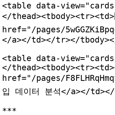
<table data-view="cards
</thead><tbody><tr><td>3️
href="/pages/5wGGZKi
</a></td></tr></tbody><
<table data-view="cards
</thead><tbody><tr><td><
href="/pages/F8FLHRqHm
입 데이터 분석</a></td></tr
***
