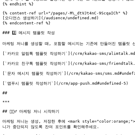
{% endhint %}

{% content-ref url="/pages/-M\_dtVJt4nC-9ScqaICh" %}

[오디언스 생성하기](/audience/undefined.md)

{% endcontent-ref %}

### 2️⃣ 메시지 템플릿 작성

마케팅 저니를 생성할 때, 포함할 메시지는 기존에 만들어진 템플릿 선
[`카카오 알림톡 템플릿 작성하기`](/crm/kakao-sms/alimtalk.md#u
[`카카오 친구톡 템플릿 작성하기`](/crm/kakao-sms/friendtalk.md
[`문자 메시지 템플릿 작성하기`](/crm/kakao-sms/sms.md#undefin
[`앱푸시 템플릿 작성하기`](/crm/app-push.md#undefined-5)

##

***

## 🏃🏻‍♂️ 마케팅 저니 시작하기

마케팅 저니는 생성, 저장한 후에 <mark style="color:ora
니가 중단되지 않도록 잔여 포인트를 확인해주세요.
