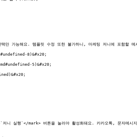
택만 가능해요. 템플릿 수정 또한 불가하니, 마케팅 저니에 포함할 메
ndefined-8)&#x20;

#undefined-5)&#x20;

ed)&#x20;

nge;">`저니 실행`</mark> 버튼을 눌러야 활성화돼요. 카카오톡, 문