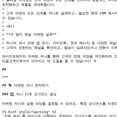
최적화하고 매출을 극대화합니다.

>

> 고객 여정의 모든 단계를 저니로 설계하고, 필요한 때에 CRM 메시
수 있습니다.

>

> <br>

>

> **③ 멀티 채널 마케팅 설계**

>

> 하나의 저니 안에 앱 푸시, 카카오톡, 문자 메시지 등 다양한 채널을
> 고객이 선호하는 채널을 확인하고, 발송이 실패되었거나 전환이 이
와이즈트래커의 마케팅 저니를 통해 고객의 전체 여정을 개인화하여 고
단골고객으로까지 이어지는 데 도움을 줄 수 있답니다! 🎇

##

***

## 👣 마케팅 저니 준비하기

### 1️⃣ 저니 타겟 오디언스 생성

마케팅 저니의 실행 대상을 설정할 수 있어요. 특정 오디언스를 타겟으
{% hint style="warning" %}

`전체 유저`를 대상으로 실행하는 경우에는 오디언스를 생성하지 않으셔도