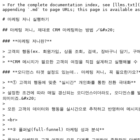
> For the complete documentation index, see [llms.txt](
appending `.md` to page URLs; this page is available as
# 마케팅 저니 실행하기

## 마케팅 저니, 제대로 CRM 마케팅하는 방법 🪄&#x20;

### **마케팅 저니란?**

> 고객의 행동(ex. 회원가입, 상품 조회, 검색, 장바구니 담기, 
>

> **CRM 메시지가 필요한 고객의 여정을 직접 설계하고 실행해볼 수 있
### **오디언스 타겟 설정도 있는데.. 마케팅 저니, 꼭 필요한가요?*
> **① 고객의 행동에 맞춘 "실시간" 개인화를 통한 전환 극대화**

>

> 설정한 조건에 따라 매일 갱신되는 오디언스이더라도, 오디언스를 
의미이죠.&#x20;

>

> 모든 고객의 데이터와 행동을 실시간으로 추적하고 반영하여 메시지를 
>

> <br>

>

> **② 풀퍼널(full-funnel) 마케팅 성과 분석**

>

> 풀퍼널 마케팅은 고객 여정의 모든 단계를 고려하여 종합적인 마케팅