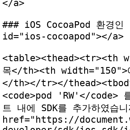
</a>

### iOS CocoaPod 환경인 경
id="ios-cocoapod"></a>

<table><thead><tr><th 
목</th><th width="150"
</th></tr></thead><tbod
<code>pod 'RW'</code
트 내에 SDK를 추가하였습니까</
href="https://document.