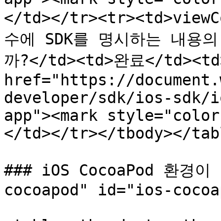
</td></tr><tr><td>view
수에 SDK를 명시하는 내용의 
까?</td><td>완료</td><td>
href="https://document.
developer/sdk/ios-sdk/i
app"><mark style="color
</td></tr></tbody></tabl
### iOS CocoaPod 환경이
cocoapod" id="ios-cocoa