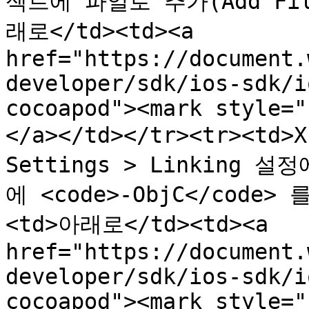
젝트에 파일로 추가(Add Fil
래로</td><td><a 
href="https://document.
developer/sdk/ios-sdk/i
cocoapod"><mark style="
</a></td></tr><tr><td
Settings > Linking 설정
에 <code>-ObjC</code
<td>아래로</td><td><a 
href="https://document.
developer/sdk/ios-sdk/i
cocoapod"><mark style="