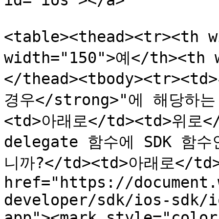
id="ios"></a>

<table><thead><tr><th 
width="150">예</th><th
</thead><tbody><tr><td
경우</strong>"에 해당하
<td>아래로</td><td>위로</t
delegate 함수에 SDK 함수
니까?</td><td>아래로</td><
href="https://document.
developer/sdk/ios-sdk/i
app"><mark style="color