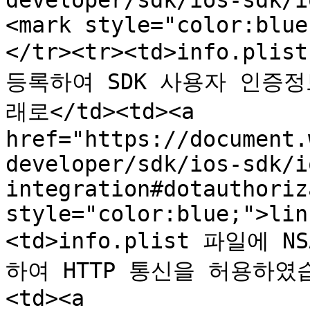
developer/sdk/ios-sdk/i
<mark style="color:blue
</tr><tr><td>info.plis
등록하여 SDK 사용자 인증정
래로</td><td><a 
href="https://document.
developer/sdk/ios-sdk/i
integration#dotauthoriz
style="color:blue;">lin
<td>info.plist 파일에 NS
하여 HTTP 통신을 허용하였습니
<td><a 