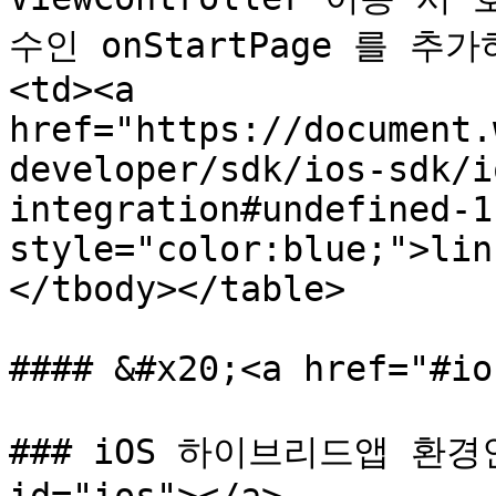
수인 onStartPage 를 추가
<td><a 
href="https://document.
developer/sdk/ios-sdk/i
integration#undefined-1
style="color:blue;">lin
</tbody></table>

#### &#x20;<a href="#io
### iOS 하이브리드앱 환경인 