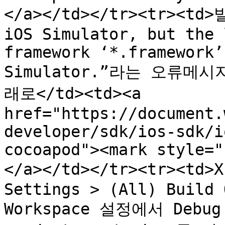
</a></td></tr><tr><td
iOS Simulator, but the 
framework ‘*.framework’
Simulator.”라는 오류메시
래로</td><td><a 
href="https://document.
developer/sdk/ios-sdk/i
cocoapod"><mark style="
</a></td></tr><tr><td
Settings > (All) Build 
Workspace 설정에서 Debu