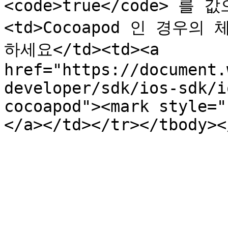
<code>true</code> 를
<td>Cocoapod 인 경우
하세요</td><td><a 
href="https://document.
developer/sdk/ios-sdk/i
cocoapod"><mark style="