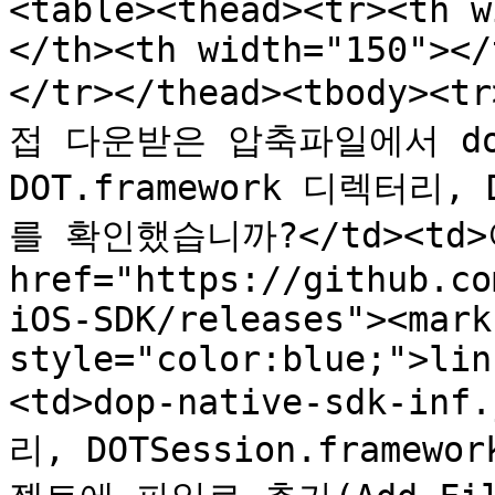
<table><thead><tr><th w
</th><th width="150"></
</tr></thead><tbody>
접 다운받은 압축파일에서 dop-n
DOT.framework 디렉터리, 
를 확인했습니까?</td><td>아
href="https://github.co
iOS-SDK/releases"><mark 
style="color:blue;">lin
<td>dop-native-sdk-in
리, DOTSession.framew