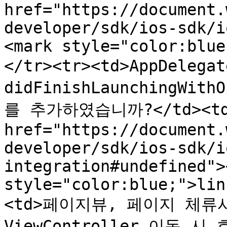
href="https://document.
developer/sdk/ios-sdk/i
<mark style="color:blue
</tr><tr><td>AppDelega
didFinishLaunchingWi
를 추가하였습니까?</td><td>
href="https://document.
developer/sdk/ios-sdk/i
integration#undefined">
style="color:blue;">lin
<td>페이지뷰, 페이지 체류
ViewController 이동 시