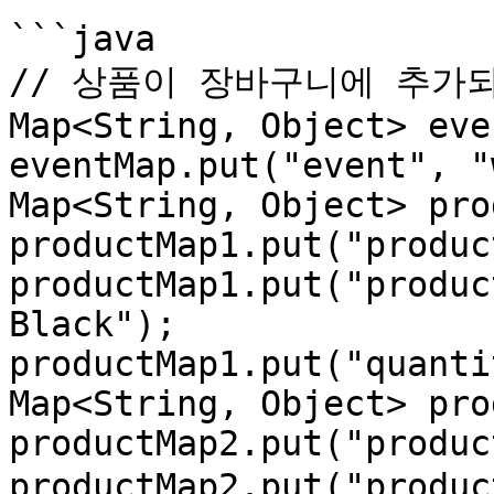
```java

// 상품이 장바구니에 추가
Map<String, Object> eve
eventMap.put("event", "
Map<String, Object> pro
productMap1.put("produc
productMap1.put("produc
Black");

productMap1.put("quanti
Map<String, Object> pro
productMap2.put("produc
productMap2.put("prod