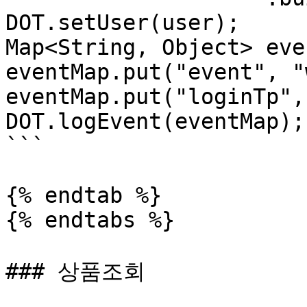
DOT.setUser(user);

Map<String, Object> eve
eventMap.put("event", "
eventMap.put("loginTp",
DOT.logEvent(eventMap);

```

{% endtab %}

{% endtabs %}

### 상품조회
