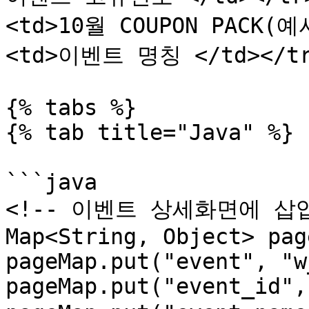
<td>10월 COUPON PACK(예시
<td>이벤트 명칭 </td></tr>
{% tabs %}

{% tab title="Java" %}

```java

<!-- 이벤트 상세화면에 삽입
Map<String, Object> pag
pageMap.put("event", "w
pageMap.put("event_id",