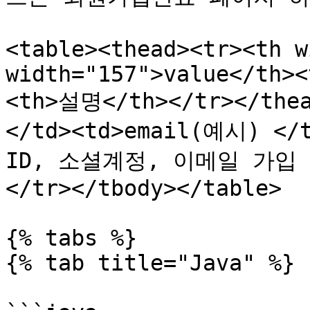
<table><thead><tr><th w
width="157">value</th><
<th>설명</th></tr></thea
</td><td>email(예시) </
ID, 소셜계정, 이메일 가입 
</tr></tbody></table>

{% tabs %}

{% tab title="Java" %}
