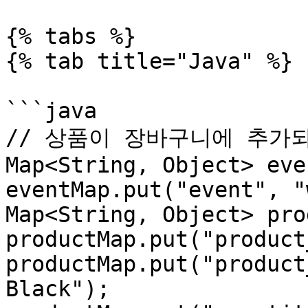
{% tabs %}

{% tab title="Java" %}

```java

// 상품이 장바구니에 추가
Map<String, Object> eve
eventMap.put("event", "
Map<String, Object> pro
productMap.put("product
productMap.put("product
Black");
