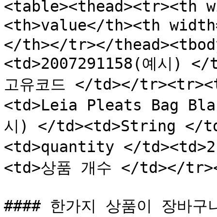
<table><thead><tr><th w
<th>value</th><th widt
</th></tr></thead><tbod
<td>2007291158(예시) </t
고유코드 </td></tr><tr><t
<td>Leia Pleats Bag 
시) </td><td>String </
<td>quantity </td><td>
<td>상품 개수 </td></tr></
#### 한가지 상품이 장바구니