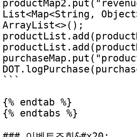
productMap2.put("revenu
List<Map<String, Object
ArrayList<>();

productList.add(product
productList.add(product
purchaseMap.put("produc
DOT.logPurchase(purchas
```

{% endtab %}

{% endtabs %}

### 이벤트조회&#x20;
