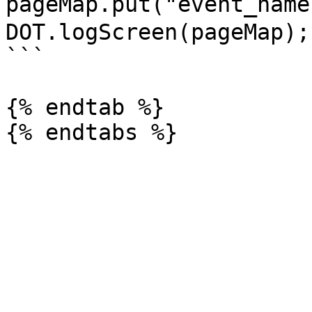
pageMap.put("event_name
DOT.logScreen(pageMap);

```

{% endtab %}
