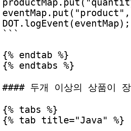
productMap.put("quantit
eventMap.put("product",
DOT.logEvent(eventMap);

```

{% endtab %}

{% endtabs %}

#### 두개 이상의 상품이 장
{% tabs %}

{% tab title="Java" %}
