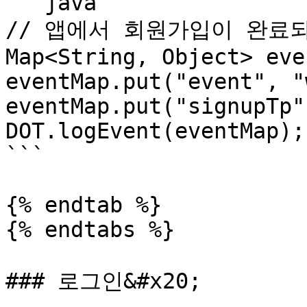
```java

// 앱에서 회원가입이 완료
Map<String, Object> eve
eventMap.put("event", "
eventMap.put("signupTp"
DOT.logEvent(eventMap);

```

{% endtab %}

{% endtabs %}

### 로그인&#x20;
