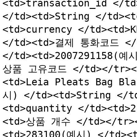
<td>transaction_id </t
</td><td>String </td>
<td>currency </td><td>
</td><td>결제 통화코드 </td
</td><td>2007291158(예시
상품 고유코드 </td></tr><tr
<td>Leia Pleats Bag 
시) </td><td>String </
<td>quantity </td><td>
<td>상품 개수 </td></tr><
<td>283100(예시) </td><