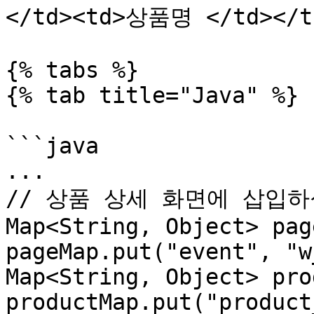
</td><td>상품명 </td></tr
{% tabs %}

{% tab title="Java" %}

```java

...

// 상품 상세 화면에 삽입하
Map<String, Object> pag
pageMap.put("event", "w
Map<String, Object> pro
productMap.put("product