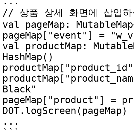
...

// 상품 상세 화면에 삽입하
val pageMap: MutableMap
pageMap["event"] = "w_v
val productMap: Mutable
HashMap()

productMap["product_id"
productMap["product_nam
Black"

pageMap["product"] = pr
DOT.logScreen(pageMap)

...

```
