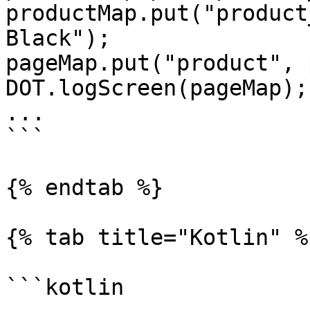
productMap.put("product
Black");

pageMap.put("product", 
DOT.logScreen(pageMap);

...

```

{% endtab %}

{% tab title="Kotlin" %}
```kotlin
