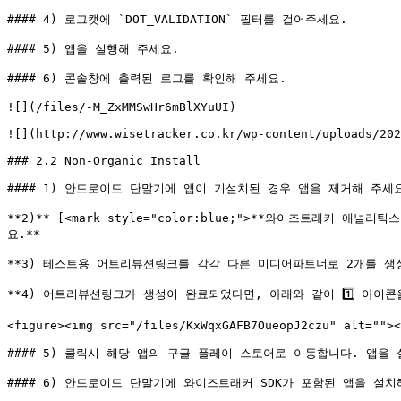
#### 4) 로그캣에 `DOT_VALIDATION` 필터를 걸어주세요.

#### 5) 앱을 실행해 주세요.

#### 6) 콘솔창에 출력된 로그를 확인해 주세요.

![](/files/-M_ZxMMSwHr6mBlXYuUI)

![](http://www.wisetracker.co.kr/wp-content/uploads/202
### 2.2 Non-Organic Install

#### 1) 안드로이드 단말기에 앱이 기설치된 경우 앱을 제거해 주세요
**2)** [<mark style="color:blue;">**와이즈트래커 애널리
요.**

**3) 테스트용 어트리뷰션링크를 각각 다른 미디어파트너로 2개를 생성 
**4) 어트리뷰션링크가 생성이 완료되었다면, 아래와 같이 1️⃣ 아이콘을
<figure><img src="/files/KxWqxGAFB7OueopJ2czu" alt=""><
#### 5) 클릭시 해당 앱의 구글 플레이 스토어로 이동합니다. 앱을 
#### 6) 안드로이드 단말기에 와이즈트래커 SDK가 포함된 앱을 설치해