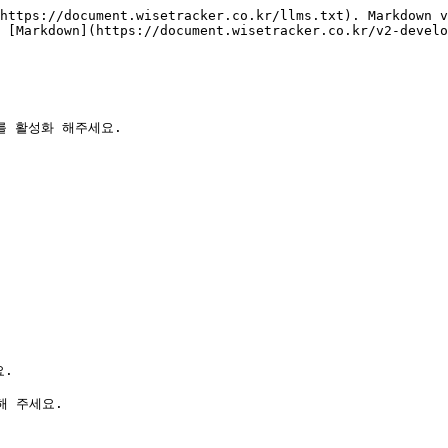
https://document.wisetracker.co.kr/llms.txt). Markdown v
 [Markdown](https://document.wisetracker.co.kr/v2-develo
모드를 활성화 해주세요.

.

 주세요.
