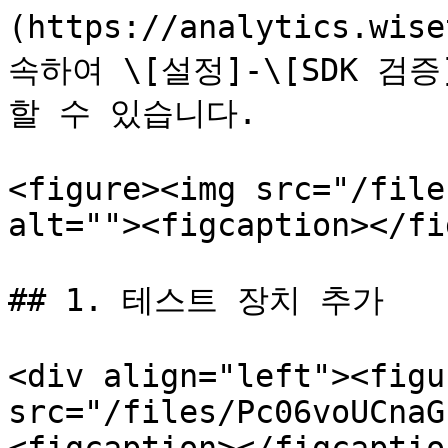
(https://analytics.wis
속하여 \[설정]-\[SDK 
할 수 있습니다.

<figure><img src="/file
alt=""><figcaption></fi
## 1. 테스트 장치 추가

<div align="left"><figu
src="/files/Pc06voUCnaG