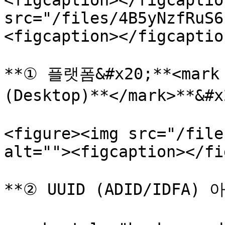
<figcaption></figcaptio
src="/files/4B5yNzfRuS6
<figcaption></figcaptio
**① 플랫폼&#x20;**<mark s
(Desktop)**</mark>**&#
<figure><img src="/file
alt=""><figcaption></fi
**② UUID (ADID/IDFA)